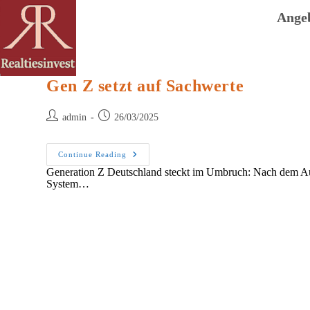
Skip
to
Ange
content
Gen Z setzt auf Sachwerte
Post
Post
admin
26/03/2025
author:
published:
Gen
Continue Reading
Z
Generation Z Deutschland steckt im Umbruch: Nach dem Aus d
Setzt
System…
Auf
Sachwerte