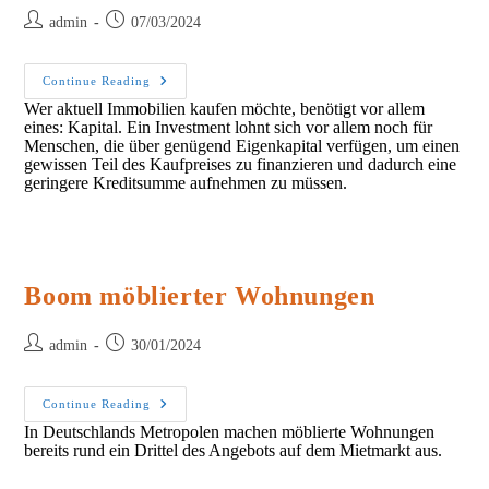
Post
Post
admin
07/03/2024
author:
published:
Wie
Continue Reading
Beschaffe
Wer aktuell Immobilien kaufen möchte, benötigt vor allem
Ich
eines: Kapital. Ein Investment lohnt sich vor allem noch für
Bequem
Bargeld?
Menschen, die über genügend Eigenkapital verfügen, um einen
gewissen Teil des Kaufpreises zu finanzieren und dadurch eine
geringere Kreditsumme aufnehmen zu müssen.
Boom möblierter Wohnungen
Post
Post
admin
30/01/2024
author:
published:
Boom
Continue Reading
Möblierter
In Deutschlands Metropolen machen möblierte Wohnungen
Wohnungen
bereits rund ein Drittel des Angebots auf dem Mietmarkt aus.