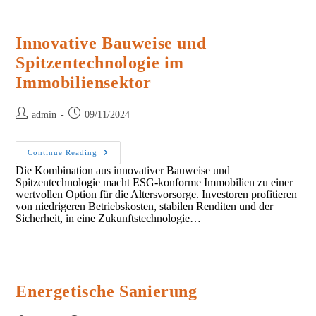
Die
Antwort
Sind.
Innovative Bauweise und
Spitzentechnologie im
Immobiliensektor
Post
Post
admin
09/11/2024
author:
published:
Innovative
Continue Reading
Bauweise
Die Kombination aus innovativer Bauweise und
Und
Spitzentechnologie macht ESG-konforme Immobilien zu einer
Spitzentechnologie
Im
wertvollen Option für die Altersvorsorge. Investoren profitieren
Immobiliensektor
von niedrigeren Betriebskosten, stabilen Renditen und der
Sicherheit, in eine Zukunftstechnologie…
Energetische Sanierung