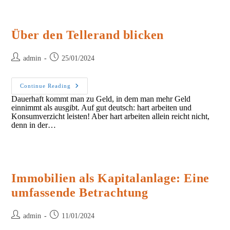
Über den Tellerand blicken
Post
Post
admin
25/01/2024
author:
published:
Über
Continue Reading
Den
Dauerhaft kommt man zu Geld, in dem man mehr Geld
Tellerand
einnimmt als ausgibt. Auf gut deutsch: hart arbeiten und
Blicken
Konsumverzicht leisten! Aber hart arbeiten allein reicht nicht,
denn in der…
Immobilien als Kapitalanlage: Eine
umfassende Betrachtung
Post
Post
admin
11/01/2024
author:
published: