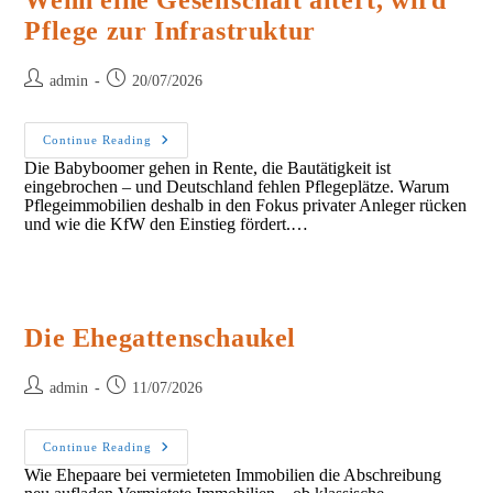
Wenn eine Gesellschaft altert, wird
Pflege zur Infrastruktur
Post
Post
admin
20/07/2026
author:
published:
Wenn
Continue Reading
Eine
Die Babyboomer gehen in Rente, die Bautätigkeit ist
Gesellschaft
eingebrochen – und Deutschland fehlen Pflegeplätze. Warum
Altert,
Wird
Pflegeimmobilien deshalb in den Fokus privater Anleger rücken
Pflege
und wie die KfW den Einstieg fördert.…
Zur
Infrastruktur
Die Ehegattenschaukel
Post
Post
admin
11/07/2026
author:
published:
Die
Continue Reading
Ehegattenschaukel
Wie Ehepaare bei vermieteten Immobilien die Abschreibung