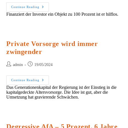
Immobilien
Continue Reading
Und
Finanziert der Investor ein Objekt zu 100 Prozent ist er hilflos.
Dummheit
Private Vorsorge wird immer
zwingender
Post
Post
admin
19/05/2024
author:
published:
Private
Continue Reading
Vorsorge
Das Generationenkapital der Regierung ist der Einstieg in die
Wird
kapitalgedeckte Altersvorsorge. Die Idee ist gut, aber die
Immer
Zwingender
Umsetzung hat gravierende Schwächen.
Degressive AfA – 5 Prozent, 6 Jahre