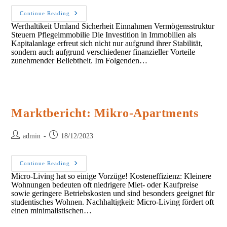
Immobilien
Continue Reading
Als
Werthaltikeit Umland Sicherheit Einnahmen Vermögensstruktur
Kapitalanlage:
Steuern Pflegeimmobilie Die Investition in Immobilien als
Eine
Umfassende
Kapitalanlage erfreut sich nicht nur aufgrund ihrer Stabilität,
Betrachtung
sondern auch aufgrund verschiedener finanzieller Vorteile
zunehmender Beliebtheit. Im Folgenden…
Marktbericht: Mikro-Apartments
Post
Post
admin
18/12/2023
author:
published:
Marktbericht:
Continue Reading
Mikro-
Micro-Living hat so einige Vorzüge! Kosteneffizienz: Kleinere
Apartments
Wohnungen bedeuten oft niedrigere Miet- oder Kaufpreise
sowie geringere Betriebskosten und sind besonders geeignet für
studentisches Wohnen. Nachhaltigkeit: Micro-Living fördert oft
einen minimalistischen…