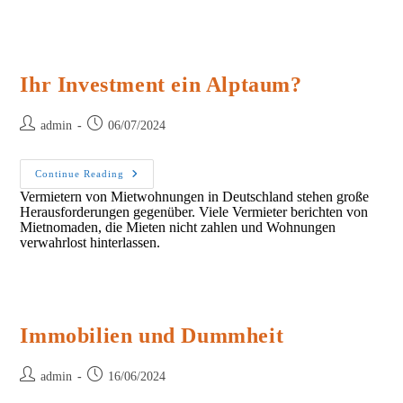
Achten
Sollten
Ihr Investment ein Alptaum?
Post
Post
admin
06/07/2024
author:
published:
Ihr
Continue Reading
Investment
Vermietern von Mietwohnungen in Deutschland stehen große
Ein
Herausforderungen gegenüber. Viele Vermieter berichten von
Alptaum?
Mietnomaden, die Mieten nicht zahlen und Wohnungen
verwahrlost hinterlassen.
Immobilien und Dummheit
Post
Post
admin
16/06/2024
author:
published: