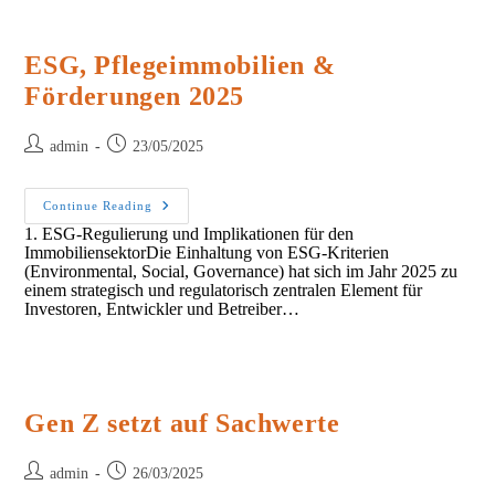
Sie
Selbst
Tun
Können
ESG, Pflegeimmobilien &
Förderungen 2025
Post
Post
admin
23/05/2025
author:
published:
ESG,
Continue Reading
Pflegeimmobilien
1. ESG-Regulierung und Implikationen für den
&
ImmobiliensektorDie Einhaltung von ESG-Kriterien
Förderungen
2025
(Environmental, Social, Governance) hat sich im Jahr 2025 zu
einem strategisch und regulatorisch zentralen Element für
Investoren, Entwickler und Betreiber…
Gen Z setzt auf Sachwerte
Post
Post
admin
26/03/2025
author:
published: