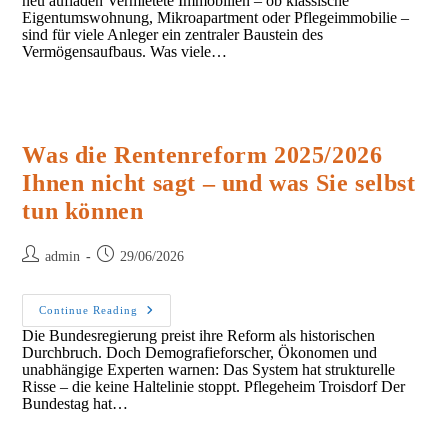
neu aufladen Vermietete Immobilien – ob klassische
Eigentumswohnung, Mikroapartment oder Pflegeimmobilie –
sind für viele Anleger ein zentraler Baustein des
Vermögensaufbaus. Was viele…
Was die Rentenreform 2025/2026
Ihnen nicht sagt – und was Sie selbst
tun können
Post
Post
admin
29/06/2026
author:
published:
Was
Continue Reading
Die
Die Bundesregierung preist ihre Reform als historischen
Rentenreform
Durchbruch. Doch Demografieforscher, Ökonomen und
2025/2026
Ihnen
unabhängige Experten warnen: Das System hat strukturelle
Nicht
Risse – die keine Haltelinie stoppt. Pflegeheim Troisdorf Der
Sagt
Bundestag hat…
–
Und
Was