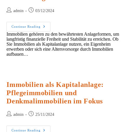
Post
Post
admin
03/12/2024
author:
published:
Ihr
Continue Reading
Weg
Immobilien gehören zu den bewährtesten Anlageformen, um
Zu
langfristig finanzielle Freiheit und Stabilität zu erreichen. Ob
Finanzieller
Sicherheit
Sie Immobilien als Kapitalanlage nutzen, ein Eigenheim
Und
erwerben oder sich eine Altersvorsorge durch Immobilien
Vermögensaufbau
aufbauen…
Immobilien als Kapitalanlage:
Pflegeimmobilien und
Denkmalimmobilien im Fokus
Post
Post
admin
25/11/2024
author:
published:
Immobilien
Continue Reading