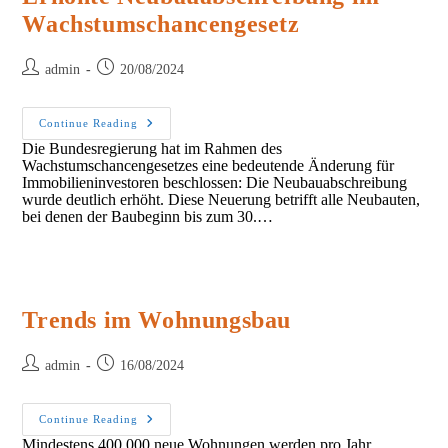
Wachstumschancengesetz
Post
Post
admin
20/08/2024
author:
published:
Erhöhte
Continue Reading
Neubauabschreibung
Die Bundesregierung hat im Rahmen des
Im
Wachstumschancengesetzes eine bedeutende Änderung für
Wachstumschancengesetz
Immobilieninvestoren beschlossen: Die Neubauabschreibung
wurde deutlich erhöht. Diese Neuerung betrifft alle Neubauten,
bei denen der Baubeginn bis zum 30.…
Trends im Wohnungsbau
Post
Post
admin
16/08/2024
author:
published:
Trends
Continue Reading
Im
Mindestens 400.000 neue Wohnungen werden pro Jahr
Wohnungsbau