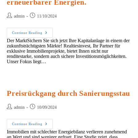
erneuerbarer Energien.
Post
Post
admin
11/10/2024
author:
published:
Nachhaltiges
Continue Reading
Investment,
Der MarktSichern Sie sich jetzt Ihre Kapitalanlage in einem der
Ausbau
zukunftsträchtigsten Märkte! Realtiesinvest, Ihr Partner für
Erneuerbarer
Energien.
exklusive Immobilienprojekte, bietet Ihnen nicht nur
renditestarke, sondern auch sichere Investitionsmöglichkeiten.
Unser Fokus liegt…
Preisrückgang durch Sanierungsstau
Post
Post
admin
10/09/2024
author:
published:
Preisrückgang
Continue Reading
Durch
Immobilien mit schlechter Energiebilanz verlieren zunehmend
Sanierungsstau
an Wert und sind weniger gefragt. Eine Studie zeigt, dass