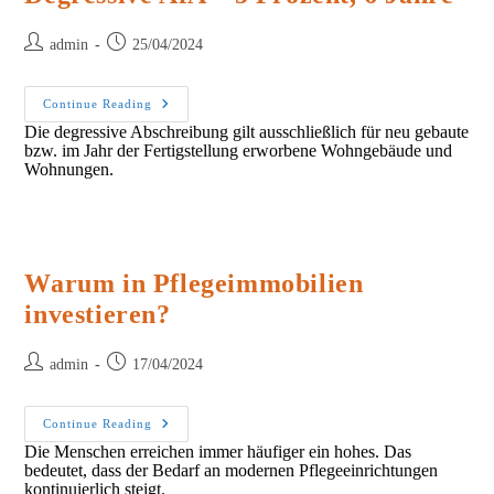
Post
Post
admin
25/04/2024
author:
published:
Degressive
Continue Reading
AfA
Die degressive Abschreibung gilt ausschließlich für neu gebaute
–
bzw. im Jahr der Fertigstellung erworbene Wohngebäude und
5
Prozent,
Wohnungen.
6
Jahre
Warum in Pflegeimmobilien
investieren?
Post
Post
admin
17/04/2024
author:
published:
Warum
Continue Reading
In
Die Menschen erreichen immer häufiger ein hohes. Das
Pflegeimmobilien
bedeutet, dass der Bedarf an modernen Pflegeeinrichtungen
Investieren?
kontinuierlich steigt.