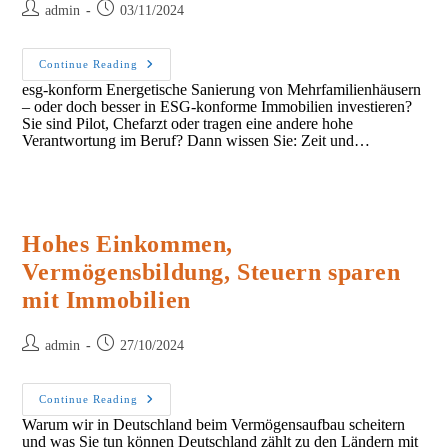
Post
Post
admin
03/11/2024
author:
published:
Energetische
Continue Reading
Sanierung
esg-konform Energetische Sanierung von Mehrfamilienhäusern
– oder doch besser in ESG-konforme Immobilien investieren?
Sie sind Pilot, Chefarzt oder tragen eine andere hohe
Verantwortung im Beruf? Dann wissen Sie: Zeit und…
Hohes Einkommen,
Vermögensbildung, Steuern sparen
mit Immobilien
Post
Post
admin
27/10/2024
author:
published:
Hohes
Continue Reading
Einkommen,
Warum wir in Deutschland beim Vermögensaufbau scheitern
Vermögensbildung,
und was Sie tun können Deutschland zählt zu den Ländern mit
Steuern