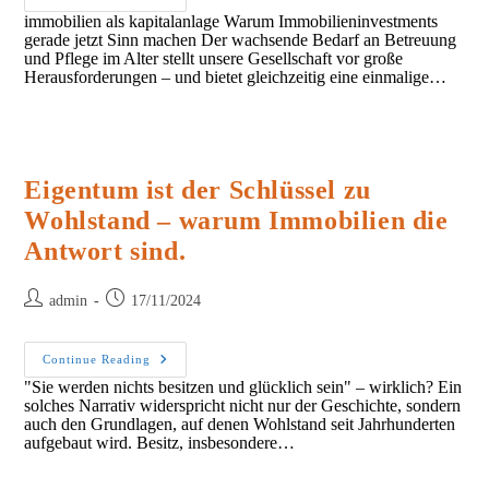
Als
immobilien als kapitalanlage Warum Immobilieninvestments
Kapitalanlage:
gerade jetzt Sinn machen Der wachsende Bedarf an Betreuung
Pflegeimmobilien
Und
und Pflege im Alter stellt unsere Gesellschaft vor große
Denkmalimmobilien
Herausforderungen – und bietet gleichzeitig eine einmalige…
Im
Fokus
Eigentum ist der Schlüssel zu
Wohlstand – warum Immobilien die
Antwort sind.
Post
Post
admin
17/11/2024
author:
published:
Eigentum
Continue Reading
Ist
"Sie werden nichts besitzen und glücklich sein" – wirklich? Ein
Der
solches Narrativ widerspricht nicht nur der Geschichte, sondern
Schlüssel
Zu
auch den Grundlagen, auf denen Wohlstand seit Jahrhunderten
Wohlstand
aufgebaut wird. Besitz, insbesondere…
–
Warum
Immobilien