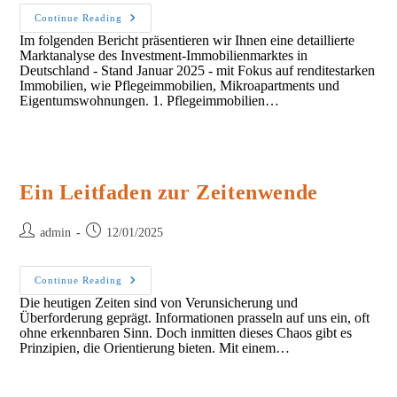
Investmentimmobilienmarkt
Continue Reading
Januar
Im folgenden Bericht präsentieren wir Ihnen eine detaillierte
2025
Marktanalyse des Investment-Immobilienmarktes in
Deutschland - Stand Januar 2025 - mit Fokus auf renditestarken
Immobilien, wie Pflegeimmobilien, Mikroapartments und
Eigentumswohnungen. 1. Pflegeimmobilien…
Ein Leitfaden zur Zeitenwende
Post
Post
admin
12/01/2025
author:
published:
Ein
Continue Reading
Leitfaden
Die heutigen Zeiten sind von Verunsicherung und
Zur
Überforderung geprägt. Informationen prasseln auf uns ein, oft
Zeitenwende
ohne erkennbaren Sinn. Doch inmitten dieses Chaos gibt es
Prinzipien, die Orientierung bieten. Mit einem…