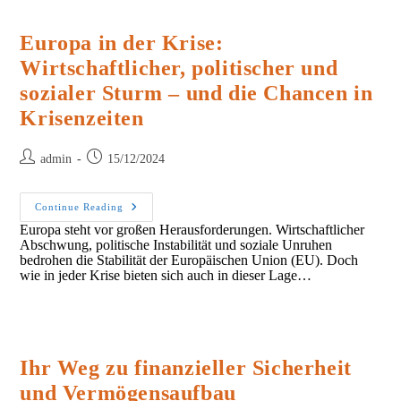
Europa in der Krise:
Wirtschaftlicher, politischer und
sozialer Sturm – und die Chancen in
Krisenzeiten
Post
Post
admin
15/12/2024
author:
published:
Europa
Continue Reading
In
Europa steht vor großen Herausforderungen. Wirtschaftlicher
Der
Abschwung, politische Instabilität und soziale Unruhen
Krise:
Wirtschaftlicher,
bedrohen die Stabilität der Europäischen Union (EU). Doch
Politischer
wie in jeder Krise bieten sich auch in dieser Lage…
Und
Sozialer
Sturm
–
Und
Die
Chancen
Ihr Weg zu finanzieller Sicherheit
In
Krisenzeiten
und Vermögensaufbau