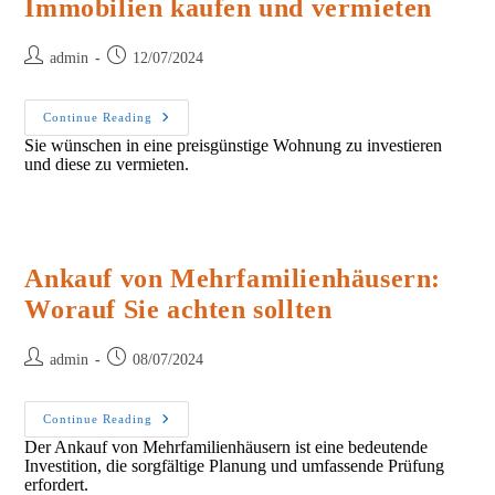
Immobilien kaufen und vermieten
Post
Post
admin
12/07/2024
author:
published:
Immobilien
Continue Reading
Kaufen
Sie wünschen in eine preisgünstige Wohnung zu investieren
Und
und diese zu vermieten.
Vermieten
Ankauf von Mehrfamilienhäusern:
Worauf Sie achten sollten
Post
Post
admin
08/07/2024
author:
published:
Ankauf
Continue Reading
Von
Der Ankauf von Mehrfamilienhäusern ist eine bedeutende
Mehrfamilienhäusern:
Investition, die sorgfältige Planung und umfassende Prüfung
Worauf
Sie
erfordert.