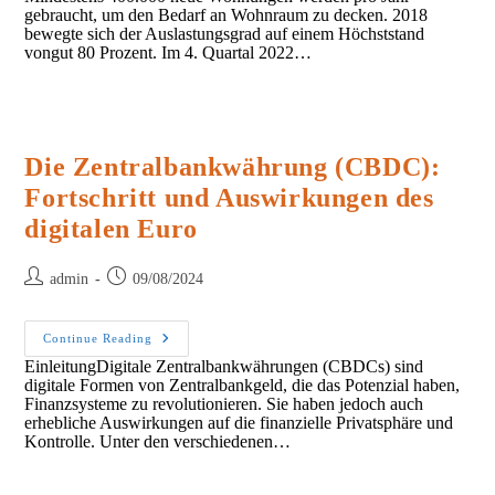
gebraucht, um den Bedarf an Wohnraum zu decken. 2018
bewegte sich der Auslastungsgrad auf einem Höchststand
vongut 80 Prozent. Im 4. Quartal 2022…
Die Zentralbankwährung (CBDC):
Fortschritt und Auswirkungen des
digitalen Euro
Post
Post
admin
09/08/2024
author:
published:
Die
Continue Reading
Zentralbankwährung
EinleitungDigitale Zentralbankwährungen (CBDCs) sind
(CBDC):
digitale Formen von Zentralbankgeld, die das Potenzial haben,
Fortschritt
Und
Finanzsysteme zu revolutionieren. Sie haben jedoch auch
Auswirkungen
erhebliche Auswirkungen auf die finanzielle Privatsphäre und
Des
Kontrolle. Unter den verschiedenen…
Digitalen
Euro