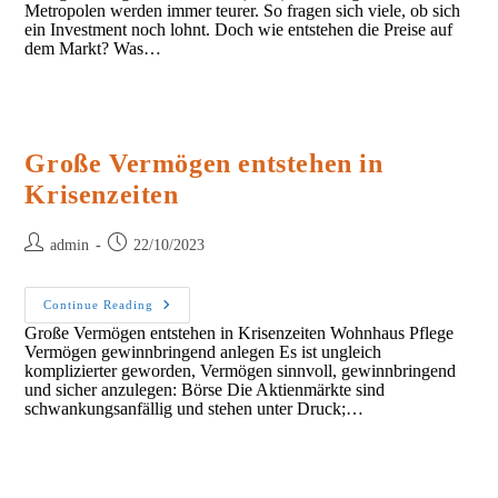
Metropolen werden immer teurer. So fragen sich viele, ob sich
Der
Baukosten
ein Investment noch lohnt. Doch wie entstehen die Preise auf
dem Markt? Was…
Große Vermögen entstehen in
Krisenzeiten
Post
Post
admin
22/10/2023
author:
published:
Große
Continue Reading
Vermögen
Große Vermögen entstehen in Krisenzeiten Wohnhaus Pflege
Entstehen
Vermögen gewinnbringend anlegen Es ist ungleich
In
Krisenzeiten
komplizierter geworden, Vermögen sinnvoll, gewinnbringend
und sicher anzulegen: Börse Die Aktienmärkte sind
schwankungsanfällig und stehen unter Druck;…