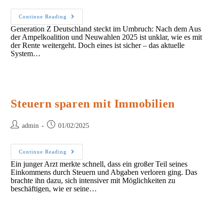
Gen
Continue Reading
Z
Generation Z Deutschland steckt im Umbruch: Nach dem Aus
Setzt
der Ampelkoalition und Neuwahlen 2025 ist unklar, wie es mit
Auf
Sachwerte
der Rente weitergeht. Doch eines ist sicher – das aktuelle
System…
Steuern sparen mit Immobilien
Post
Post
admin
01/02/2025
author:
published:
Steuern
Continue Reading
Sparen
Ein junger Arzt merkte schnell, dass ein großer Teil seines
Mit
Einkommens durch Steuern und Abgaben verloren ging. Das
Immobilien
brachte ihn dazu, sich intensiver mit Möglichkeiten zu
beschäftigen, wie er seine…