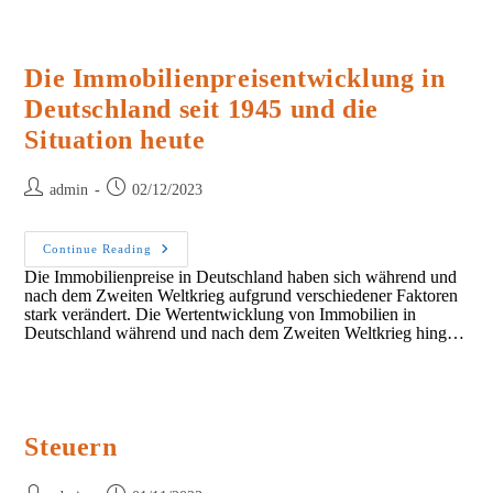
Die Immobilienpreisentwicklung in
Deutschland seit 1945 und die
Situation heute
Post
Post
admin
02/12/2023
author:
published:
Die
Continue Reading
Immobilienpreisentwicklung
Die Immobilienpreise in Deutschland haben sich während und
In
nach dem Zweiten Weltkrieg aufgrund verschiedener Faktoren
Deutschland
Seit
stark verändert. Die Wertentwicklung von Immobilien in
1945
Deutschland während und nach dem Zweiten Weltkrieg hing…
Und
Die
Situation
Heute
Steuern