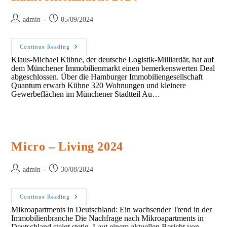
Post
Post
admin
05/09/2024
author:
published:
Trendentwicklung
Continue Reading
Am
Klaus-Michael Kühne, der deutsche Logistik-Milliardär, hat auf
Immobilienmarkt
dem Münchener Immobilienmarkt einen bemerkenswerten Deal
2024
abgeschlossen. Über die Hamburger Immobiliengesellschaft
Quantum erwarb Kühne 320 Wohnungen und kleinere
Gewerbeflächen im Münchener Stadtteil Au…
Micro – Living 2024
Post
Post
admin
30/08/2024
author:
published:
Micro
Continue Reading
–
Mikroapartments in Deutschland: Ein wachsender Trend in der
Living
Immobilienbranche Die Nachfrage nach Mikroapartments in
2024
Deutschland steigt stetig. Laut einem aktuellen Bericht von