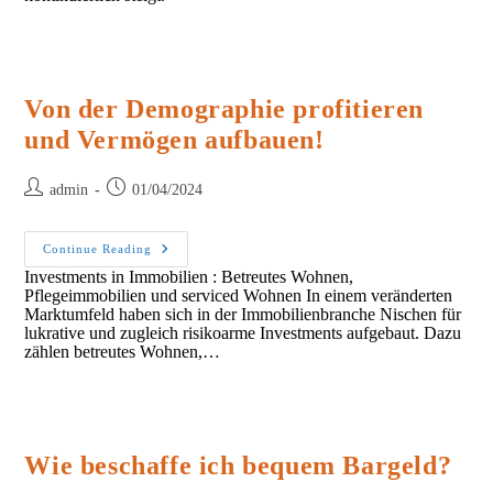
Von der Demographie profitieren
und Vermögen aufbauen!
Post
Post
admin
01/04/2024
author:
published:
Von
Continue Reading
Der
Investments in Immobilien : Betreutes Wohnen,
Demographie
Pflegeimmobilien und serviced Wohnen In einem veränderten
Profitieren
Und
Marktumfeld haben sich in der Immobilienbranche Nischen für
Vermögen
lukrative und zugleich risikoarme Investments aufgebaut. Dazu
Aufbauen!
zählen betreutes Wohnen,…
Wie beschaffe ich bequem Bargeld?