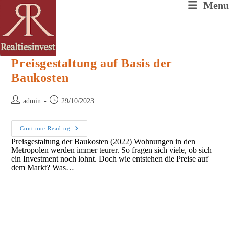
Skip
Menu
to
content
Preisgestaltung auf Basis der
Baukosten
Post
Post
admin
29/10/2023
author:
published:
Preisgestaltung
Continue Reading
Auf
Preisgestaltung der Baukosten (2022) Wohnungen in den
Basis
Metropolen werden immer teurer. So fragen sich viele, ob sich
Der
Baukosten
ein Investment noch lohnt. Doch wie entstehen die Preise auf
dem Markt? Was…