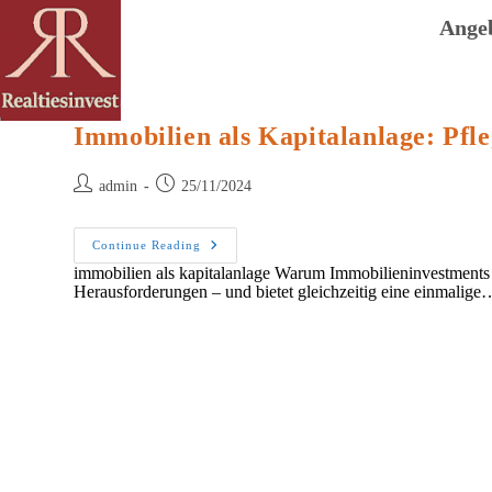
Skip
to
Ange
content
Immobilien als Kapitalanlage: Pf
Post
Post
admin
25/11/2024
author:
published:
Immobilien
Continue Reading
Als
immobilien als kapitalanlage Warum Immobilieninvestments 
Kapitalanlage:
Herausforderungen – und bietet gleichzeitig eine einmalige
Pflegeimmobilien
Und
Denkmalimmobilien
Im
Fokus