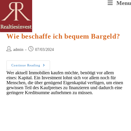
Skip
Menu
to
content
Wie beschaffe ich bequem Bargeld?
Post
Post
admin
07/03/2024
author:
published:
Wie
Continue Reading
Beschaffe
Wer aktuell Immobilien kaufen möchte, benötigt vor allem
Ich
eines: Kapital. Ein Investment lohnt sich vor allem noch für
Bequem
Bargeld?
Menschen, die über genügend Eigenkapital verfügen, um einen
gewissen Teil des Kaufpreises zu finanzieren und dadurch eine
geringere Kreditsumme aufnehmen zu müssen.