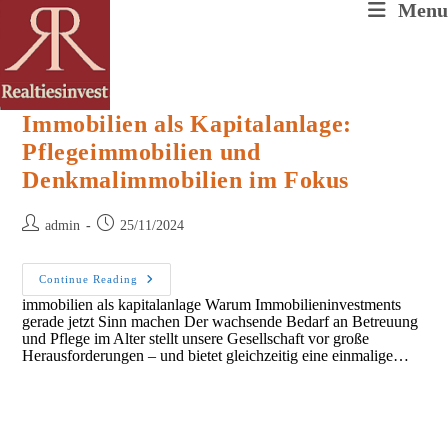
Skip
Menu
to
content
Immobilien als Kapitalanlage:
Pflegeimmobilien und
Denkmalimmobilien im Fokus
Post
Post
admin
25/11/2024
author:
published:
Immobilien
Continue Reading
Als
immobilien als kapitalanlage Warum Immobilieninvestments
Kapitalanlage:
gerade jetzt Sinn machen Der wachsende Bedarf an Betreuung
Pflegeimmobilien
Und
und Pflege im Alter stellt unsere Gesellschaft vor große
Denkmalimmobilien
Herausforderungen – und bietet gleichzeitig eine einmalige…
Im
Fokus